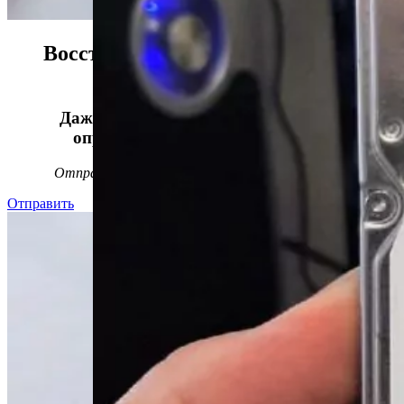
Восстанавливаем данные в 98%
случаев!
Даже, если носитель информации не
определяется, стучит или пищит.
Отправьте заявку на
бесплатную
диагностику
Отправить