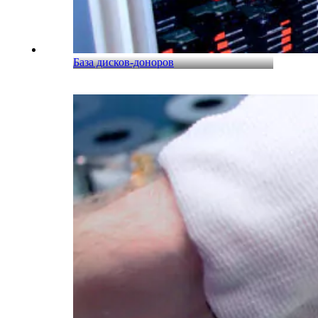
База дисков-доноров