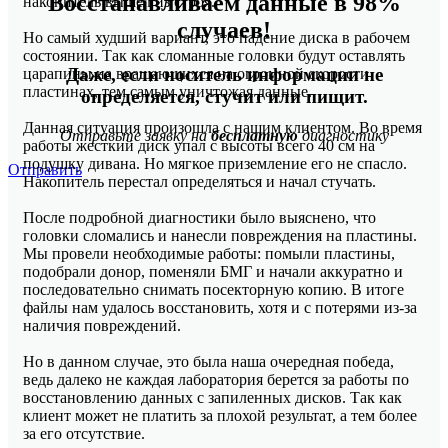
Восстанавливаем данные в 98%
накопитель вышел из строя.
случаев!
Но самый худший вариант, это падение диска в рабочем
состоянии. Так как сломанные головки будут оставлять
Даже, если носитель информации не
царапины на вращающихся на огромной скорости
пластинах, тем самым уничтожая данные.
определяется, стучит или пищит.
Данная ситуация произошла с нашим клиентом. Во время
Отправьте заявку на
бесплатную
диагностику
работы жесткий диск упал с высоты всего 40 см на
подушку дивана. Но мягкое приземление его не спасло.
Отправить
Накопитель перестал определяться и начал стучать.
После подробной диагностики было выяснено, что
головки сломались и нанесли повреждения на пластины.
Мы провели необходимые работы: помыли пластины,
подобрали донор, поменяли БМГ и начали аккуратно и
последовательно снимать посекторную копию. В итоге
файлы нам удалось восстановить, хотя и с потерями из-за
наличия повреждений.
Но в данном случае, это была наша очередная победа,
ведь далеко не каждая лаборатория берется за работы по
восстановлению данных с запиленных дисков. Так как
клиент может не платить за плохой результат, а тем более
за его отсутствие.