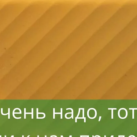
Восстанавливаем данные в 98% случаев
ли носитель информации не определяется, стучит и
Отправьте заявку на
бесплатную
диагностику