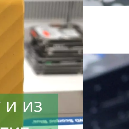
!
ли пищит.