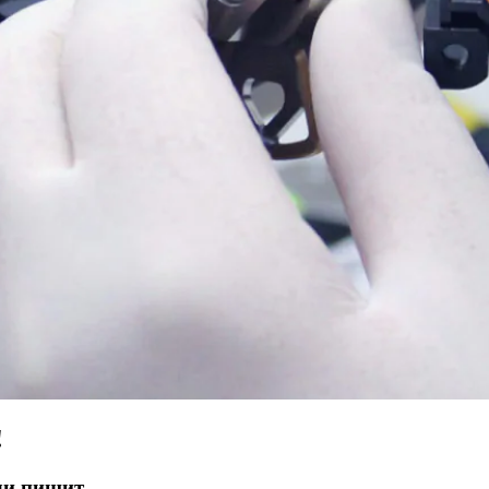
!
ли пищит.