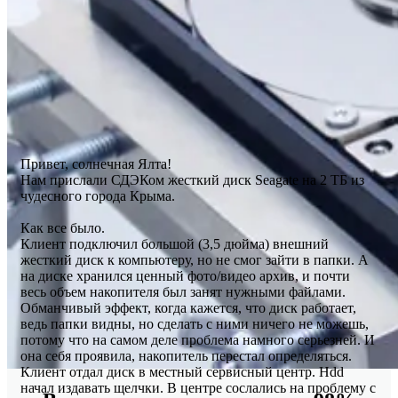
Привет, солнечная Ялта!
Нам прислали СДЭКом жесткий диск Seagate на 2 ТБ из
чудесного города Крыма.
Как все было.
Клиент подключил большой (3,5 дюйма) внешний
жесткий диск к компьютеру, но не смог зайти в папки. А
на диске хранился ценный фото/видео архив, и почти
весь объем накопителя был занят нужными файлами.
Обманчивый эффект, когда кажется, что диск работает,
ведь папки видны, но сделать с ними ничего не можешь,
потому что на самом деле проблема намного серьезней. И
она себя проявила, накопитель перестал определяться.
Клиент отдал диск в местный сервисный центр. Hdd
начал издавать щелчки. В центре сослались на проблему с