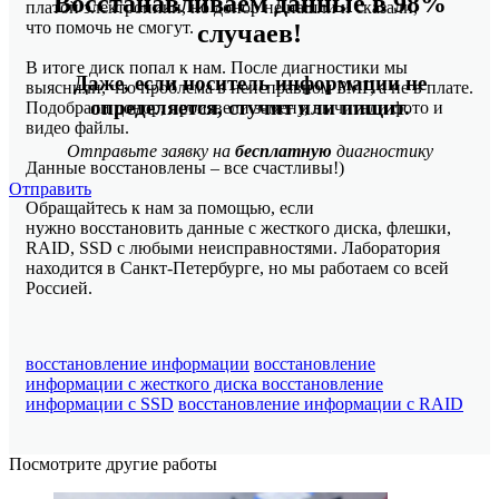
Восстанавливаем данные в 98%
платой электроники, но донор не нашли и сказали,
что помочь не смогут.
случаев!
В итоге диск попал к нам. После диагностики мы
Даже, если носитель информации не
выяснили, что проблема в неисправном БМГ, а не в плате.
определяется, стучит или пищит.
Подобрали донор, произвели замену, вычитали фото и
видео файлы.
Отправьте заявку на
бесплатную
диагностику
Данные восстановлены – все счастливы!)
Отправить
Обращайтесь к нам за помощью, если
нужно восстановить данные с жесткого диска, флешки,
RAID, SSD с любыми неисправностями. Лаборатория
находится в Санкт-Петербурге, но мы работаем со всей
Россией.
восстановление информации
восстановление
информации с жесткого диска
восстановление
информации с SSD
восстановление информации с RAID
Посмотрите другие работы