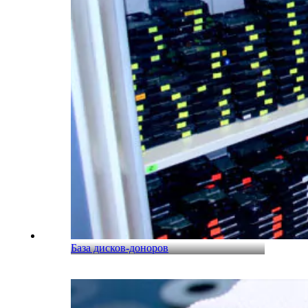
База дисков-доноров